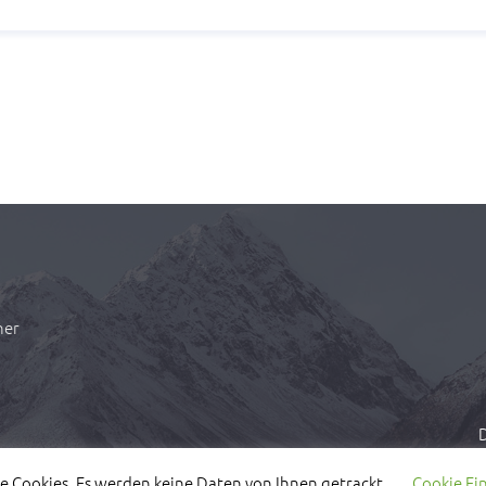
ner
D
e Cookies. Es werden keine Daten von Ihnen getrackt.
Cookie Ei
com