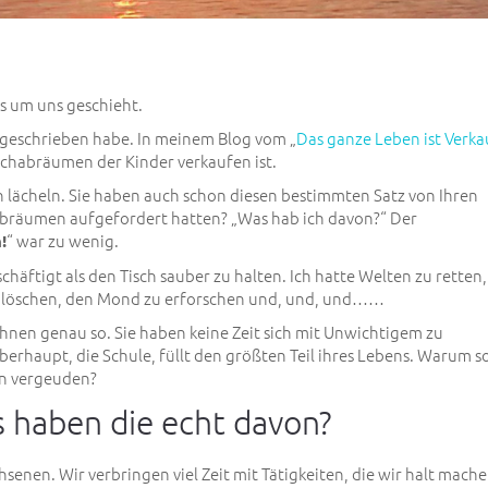
as um uns geschieht.
de geschrieben habe. In meinem Blog vom „
Das ganze Leben ist Verka
schabräumen der Kinder verkaufen ist.
n lächeln. Sie haben auch schon diesen bestimmten Satz von Ihren
abräumen aufgefordert hatten? „Was hab ich davon?“ Der
“ war zu wenig.
!
chäftigt als den Tisch sauber zu halten. Ich hatte Welten zu retten,
u löschen, den Mond zu erforschen und, und, und……
hnen genau so. Sie haben keine Zeit sich mit Unwichtigem zu
berhaupt, die Schule, füllt den größten Teil ihres Lebens. Warum s
en vergeuden?
s haben die echt davon?
senen. Wir verbringen viel Zeit mit Tätigkeiten, die wir halt mach