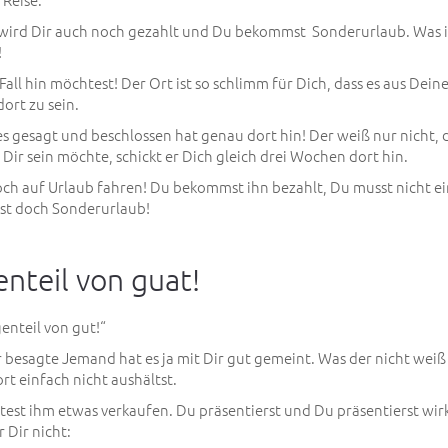
ub wird Dir auch noch gezahlt und Du bekommst Sonderurlaub. Was i
!
Fall hin möchtest! Der Ort ist so schlimm für Dich, dass es aus Dein
ort zu sein.
es gesagt und beschlossen hat genau dort hin! Der weiß nur nicht, 
 Dir sein möchte, schickt er Dich gleich drei Wochen dort hin.
doch auf Urlaub fahren! Du bekommst ihn bezahlt, Du musst nicht e
st doch Sonderurlaub!
enteil von guat!
enteil von gut!“
 besagte Jemand hat es ja mit Dir gut gemeint. Was der nicht weiß 
ort einfach nicht aushältst.
test ihm etwas verkaufen. Du präsentierst und Du präsentierst wirk
r Dir nicht: