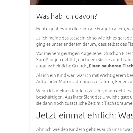
Was hab ich davon?
Heute geht es um die zentrale Frage in allem, w
Ja ich meine das tatsächlich so wie ich es gera
ging es unter anderem darum, dass selbst das Ti
Vor meinem geistigen Auge sehe ich schon Elter
Sprößlingen gehört, nachdem Sie sie zum Tisch
augenscheinliche Grund: „
Einen sauberen Tisch
Als ich ein Kind war, war ich mit Wichtigerem bes
Auto- oder Motorradrennen zu fahren, Feuer z
Wenn ich meinen Kindern zusehe, dann geht es i
beschäftigen. Aus ihrer Sicht das Unwichtigste ü
sie dann noch zusätzliche Zeit mit Tischabräum
Jetzt einmal ehrlich: Wa
Ähnlich wie den Kindern geht es auch uns Erwach