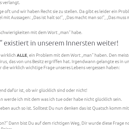
s verlangt.
 oft und wir haben Recht sie zu stellen. Da gibt es leider ein Prob
mit Aussagen: „Das ist halt so!“, „Das macht man so!“, „Das muss
e Schwierigkeiten mit dem Wort „man“ habe.
“ existiert in unserem Innersten weiter!
 wirklich
, ein Problem mit dem Wort „man“ haben. Den meis
ALLE
irus, das von uns Besitz ergriffen hat. Irgendwann gelangte es in u
wir die wirklich wichtige Frage unseres Lebens vergessen haben:
nd dafür ist, ob wir glücklich sind oder nicht!
nn werde ich mit dem was ich tue oder habe nicht glücklich sein.
 Leben auch so ist. Solltest Du nun denken das ist Quatsch komm mit
von?“ Dann bist Du auf dem richtigen Weg, Dir wurde diese Frage n
 Reise: