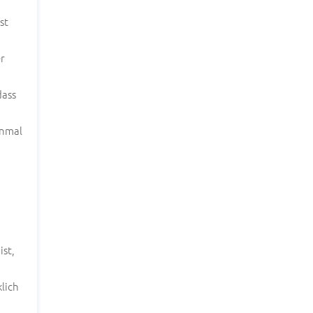
st
er
dass
inmal
ist,
lich