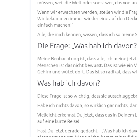
müssen, weil die Welt oder sonst wer, das von un
Wenn wir erwachsen werden, stellen wir die Frage
Wir bekommen immer wieder eine auf den Deckel 
einfach machen!“.
Alle, die mich kennen, wissen, dass ich so mein
Die Frage: „Was hab ich davon?
Meine Beobachtung ist, dass alle, ich meine jetzt
Menschen ist das nicht bewusst. Das ist wie ein V
Gehirn und wütet dort. Das ist so radikal, dass 
Was hab ich davon?
Diese Frage ist so wichtig, dass sie ausschlaggebe
Habe ich nichts davon, so wirklich gar nichts, da
Vielleicht erkennst Du jetzt, dass das in Deinem
auf eine kurze Reise!
Hast Du jetzt gerade gedacht – „Was hab ich da
nicht abmontiert. Wenn nicht, komm mit auf die