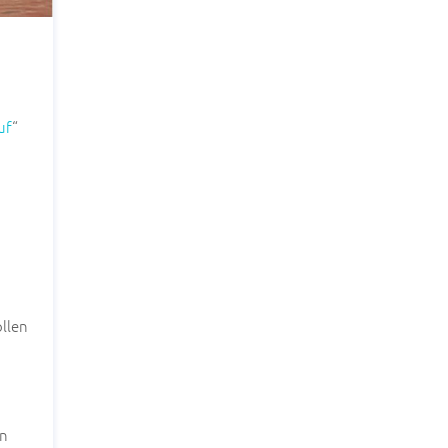
uf
“
ollen
en