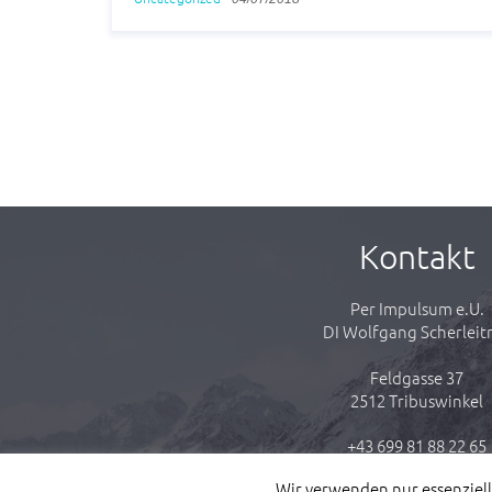
Kontakt
Per Impulsum e.U.
DI Wolfgang Scherleit
Feldgasse 37
2512 Tribuswinkel
+43 699 81 88 22 65
Wir verwenden nur essenziell
team@perimpulsum.